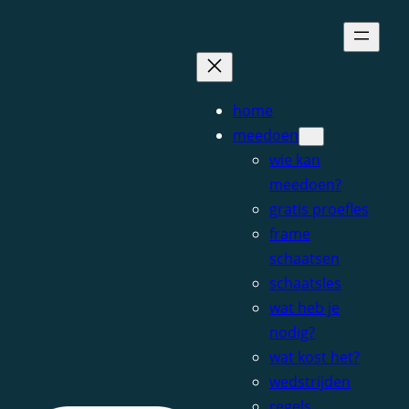
Ga
naar
de
inhoud
home
meedoen
wie kan
meedoen?
gratis proefles
frame
schaatsen
schaatsles
wat heb je
nodig?
wat kost het?
wedstrijden
regels