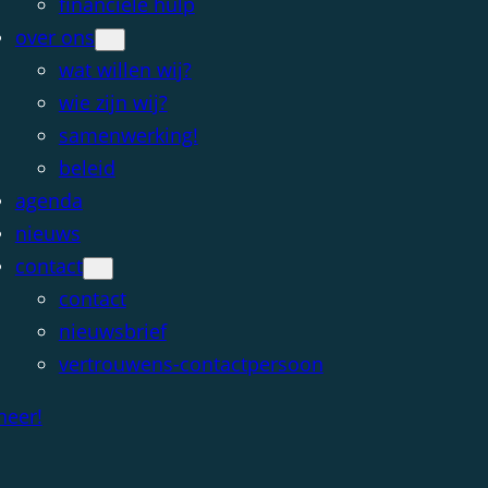
financiële hulp
over ons
wat willen wij?
wie zijn wij?
samenwerking!
beleid
agenda
nieuws
contact
contact
nieuwsbrief
vertrouwens-contactpersoon
neer!