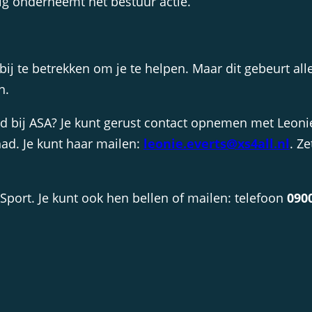
ig onderneemt het bestuur actie.
 te betrekken om je te helpen. Maar dit gebeurt allee
n.
urd bij ASA? Je kunt gerust contact opnemen met Leoni
had. Je kunt haar mailen:
leonie.everts@xs4all.nl
. Z
port. Je kunt ook hen bellen of mailen: telefoon
090