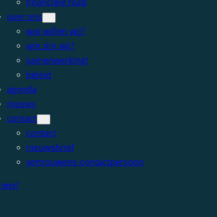
financiële hulp
over ons
wat willen wij?
wie zijn wij?
samenwerking!
beleid
agenda
nieuws
contact
contact
nieuwsbrief
vertrouwens-contactpersoon
neer!